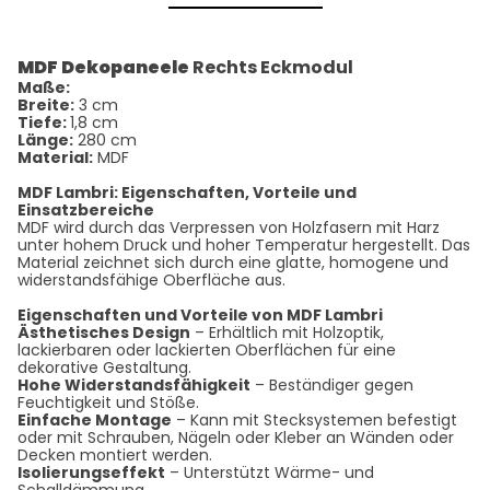
MDF Dekopaneele
Rechts Eckmodul
Maße:
Breite:
3 cm
Tiefe:
1,8 cm
Länge:
280 cm
Material:
MDF
MDF Lambri: Eigenschaften, Vorteile und
Einsatzbereiche
MDF wird durch das Verpressen von Holzfasern mit Harz
unter hohem Druck und hoher Temperatur hergestellt. Das
Material zeichnet sich durch eine glatte, homogene und
widerstandsfähige Oberfläche aus.
Eigenschaften und Vorteile von MDF Lambri
Ästhetisches Design
– Erhältlich mit Holzoptik,
lackierbaren oder lackierten Oberflächen für eine
dekorative Gestaltung.
Hohe Widerstandsfähigkeit
– Beständiger gegen
Feuchtigkeit und Stöße.
Einfache Montage
– Kann mit Stecksystemen befestigt
oder mit Schrauben, Nägeln oder Kleber an Wänden oder
Decken montiert werden.
Isolierungseffekt
– Unterstützt Wärme- und