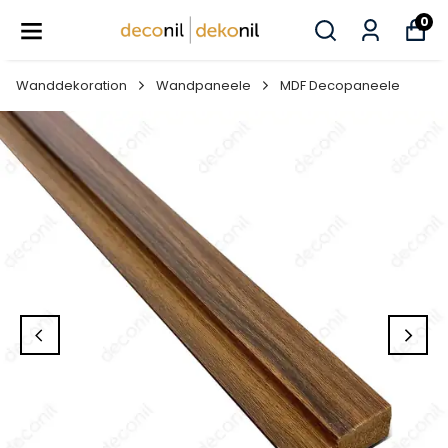
0
Wanddekoration
Wandpaneele
MDF Decopaneele