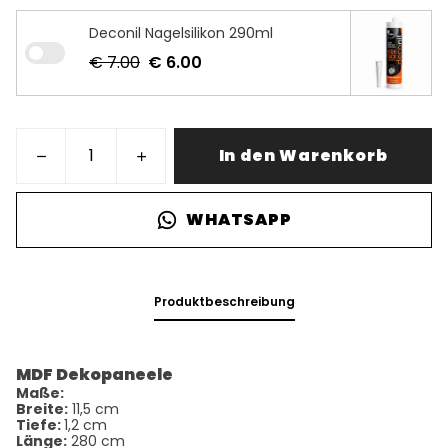
Deconil Nagelsilikon 290ml
€ 7.00
€ 6.00
In den Warenkorb
WHATSAPP
Produktbeschreibung
MDF Dekopaneele
Maße:
Breite:
11,5 cm
Tiefe:
1,2 cm
Länge:
280 cm