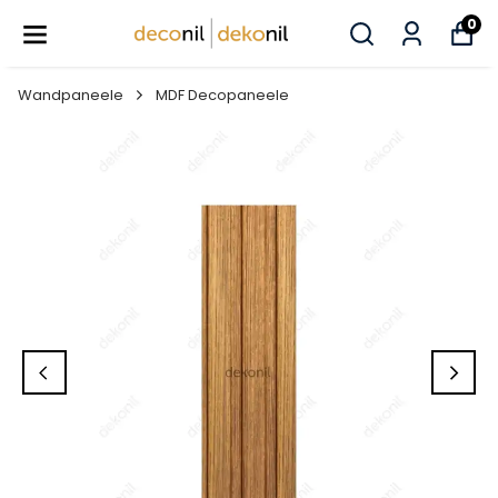
0
Wandpaneele
MDF Decopaneele