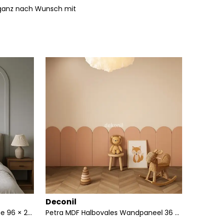
h ganz nach Wunsch mit
Deconil
Decon
Pinterest MDF Ovale Wandleiste 96 × 248 cm
Petra MDF Halbovales Wandpaneel 36 × 88 cm