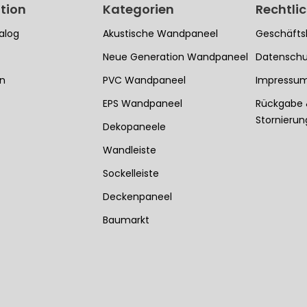
tion
Kategorien
Rechtli
alog
Akustische Wandpaneel
Geschäfts
Neue Generation Wandpaneel
Datenschu
en
PVC Wandpaneel
Impressu
EPS Wandpaneel
Rückgabe
Stornieru
Dekopaneele
Wandleiste
Sockelleiste
Deckenpaneel
Baumarkt