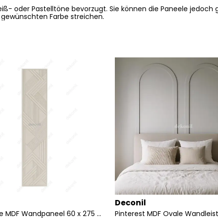
eiß- oder Pastelltöne bevorzugt. Sie können die Paneele jedoc
 gewünschten Farbe streichen.
Deconil
Moon Serie MDF Wandpaneel 60 x 275 cm – Dekorative Wandverkleidung für Innenräume