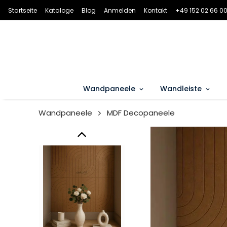
Startseite
Kataloge
Blog
Anmelden
Kontakt
+49 152 02 66 00
Wandpaneele
Wandleiste
Wandpaneele
MDF Decopaneele