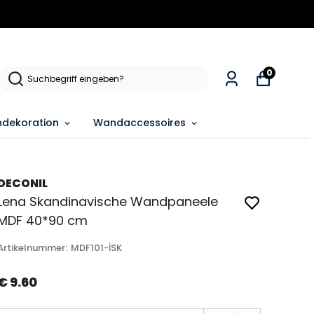
0
dekoration
Wandaccessoires
DECONIL
Lena Skandinavische Wandpaneele
MDF 40*90 cm
Artikelnummer
:
MDF101-İSK
€ 9.60