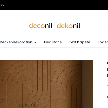
 22
Deckendekoration
Flex Stone
Textiltapete
Boden