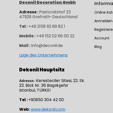
Deconil Decoration Gmbh
Informa
Adresse :
Pastoratshof 23
Online Kat
47929
Grefrath-
Deutschland
Anmelden
Tel :
+49 2158 92 89 82 1
Registrier
Mobile :
+49 152 02 66 00 22
Account
Mail :
info@deconil.de
Blog
Lage des Unternehmens
Dekonil Hauptsitz
Keresteciler Sitesi, 22. Sk.
Adresse :
23. Blok Nr. 36 Başakşehir
Istanbul, TÜRKEI
Tel :
+90850 304 42 00
Web:
www.dekonil.com