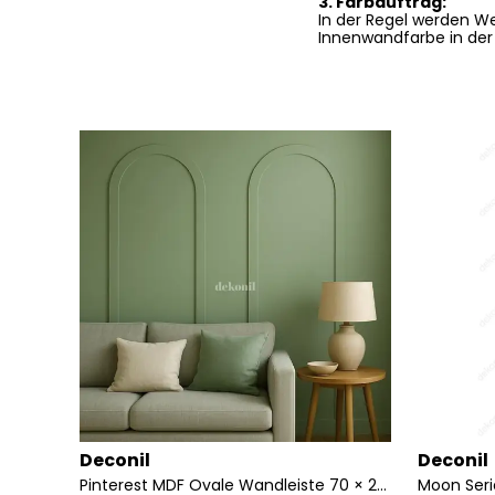
3. Farbauftrag:
In der Regel werden W
Innenwandfarbe in der
Deconil
Deconil
MDF Lambri Dekopaneele Links Eckmodul 3 cm
Pinterest MDF Ovale Wandleiste 70 × 235 cm