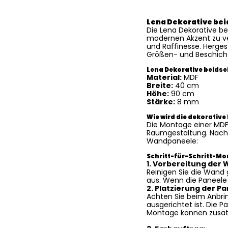
Lena Dekorative be
Die Lena Dekorative b
modernen Akzent zu ver
und Raffinesse. Herges
Größen- und Beschicht
Lena Dekorative beids
Material:
MDF
Breite:
40 cm
Höhe:
90 cm
Stärke:
8 mm
Wie wird die dekorati
Die Montage einer MDF
Raumgestaltung. Nachf
Wandpaneele:
Schritt-für-Schritt-M
1. Vorbereitung der 
Reinigen Sie die Wand 
aus. Wenn die Paneele 
2. Platzierung der Pa
Achten Sie beim Anbri
ausgerichtet ist. Die 
Montage können zusät