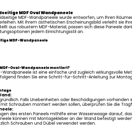
idseitige MDF Oval Wandpaneele
eidseitige MDF-Wandpaneele wurde entworfen, um Ihren Räume
leihen. Mit ihrem ästhetischen Erscheinungsbild verleiht sie I
tellt aus robustem MDF-Material, passen sich diese Paneele da
ungsoptionen jedem Einrichtungsstil an.
eitige MDF-Wandpaneele
ve MDF-Oval-Wandpaneele montiert?
-Wandpaneele ist eine einfache und zugleich wirkungsvolle Me
olgend finden Sie eine Schritt-für-Schritt-Anleitung zur Mont
ontage
Wand:
gründlich. Falls Unebenheiten oder Beschädigungen vorhanden si
mit Schrauben montiert werden sollen, überprüfen Sie die Trag
neele:
ngen des ersten Paneels mithilfe einer Wasserwaage darauf, da
Paneele können mit Montagekleber an der Wand befestigt werden. 
zlich Schrauben und Dübel verwendet werden.