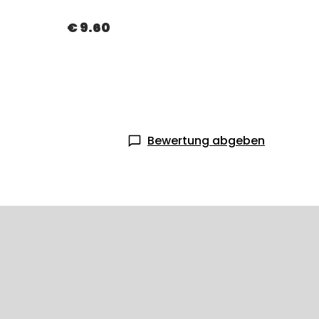
€ 9.60
€ 12
Bewertung abgeben