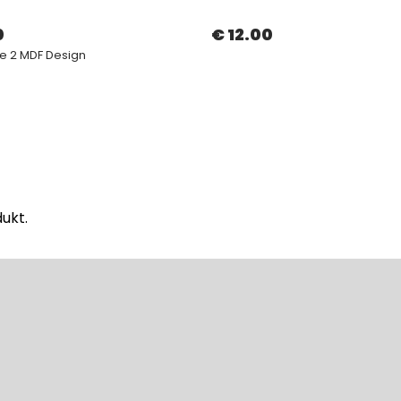
0
€ 12.00
e 2 MDF Design
ukt.