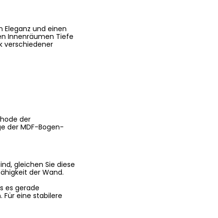
n Eleganz und einen
hren Innenräumen Tiefe
nk verschiedener
thode der
age der MDF-Bogen-
nd, gleichen Sie diese
fähigkeit der Wand.
ss es gerade
Für eine stabilere