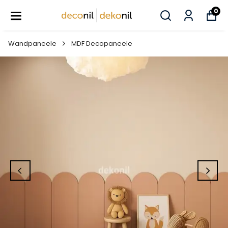
0
Wandpaneele
MDF Decopaneele