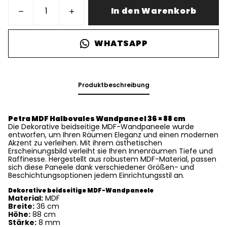
In den Warenkorb
WHATSAPP
Produktbeschreibung
Petra MDF Halbovales Wandpaneel 36 × 88 cm
Die Dekorative beidseitige MDF-Wandpaneele wurde
entworfen, um Ihren Räumen Eleganz und einen modernen
Akzent zu verleihen. Mit ihrem ästhetischen
Erscheinungsbild verleiht sie Ihren Innenräumen Tiefe und
Raffinesse. Hergestellt aus robustem MDF-Material, passen
sich diese Paneele dank verschiedener Größen- und
Beschichtungsoptionen jedem Einrichtungsstil an.
Dekorative beidseitige MDF-Wandpaneele
Material:
MDF
Breite:
36 cm
Höhe:
88 cm
Stärke:
8 mm