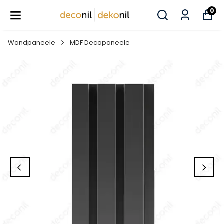
0
Wandpaneele
MDF Decopaneele