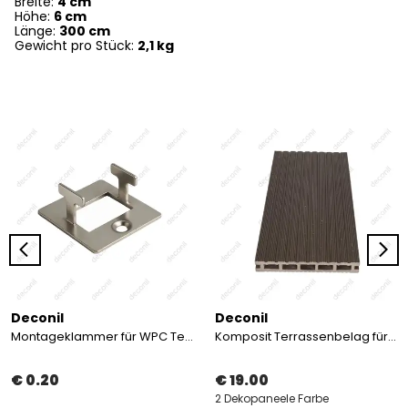
Breite:
4 cm
Höhe:
6 cm
Länge:
300 cm
Gewicht pro Stück:
2,1 kg
Deconil
Deconil
Montageklammer für WPC Terrassendielen
Komposit Terrassenbelag für 5 Zimmer
€ 0.20
€ 19.00
2 Dekopaneele Farbe