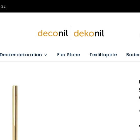
 22
Deckendekoration
Flex Stone
Textiltapete
Boden