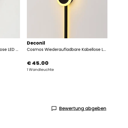
Deconil
Decon
Yena Wiederaufladbare Kabellose LED Wandleuchte
Cosmos Wiederaufladbare Kabellose LED Wandleuchte
€ 45.00
€ 29
1 Wandleuchte
2 Wand
Bewertung abgeben