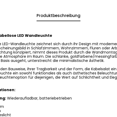
Produktbeschreibung
abellose LED Wandleuchte
e LED-Wandleuchte zeichnet sich durch ihr Design mit modernen
 Erscheinungsbild in Schlafzimmern, Wohnzimmern, Fluren oder Arb
chtung konzipiert, nimmt dieses Produkt durch die Wandmontag
che Atmosphäre im Raum. Die schlanke, goldfarbene/messingfar
Basis ausgeht, unterstreicht die minimalistische Ästhetik.
den Bauweise, ihrer Tragbarkeit und der Form, die Kabelsalat ein 
uchte ein sowohl funktionales als auch ästhetisches Beleuchtung
chtenoption für diejenigen, die Wert auf Schlichtheit und Eleg
ationen:
ng:
Wiederaufladbar, batteriebetrieben
cm
m
slicht