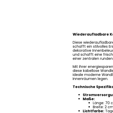
Wiederaufladbare K
Diese wiederaufladbar
schafft ein stilvolles
dekorative Innenbeleu
und schafft eine fris
einer zentralen runden 
Mit ihrer energiesparen
diese kabellose Wandle
ideale moderne Wandleu
Innenräumen legen.
Technische Spezifik
Stromversorgu
Maße:
Länge: 70 
Breite: 2 c
Lichtfarbe:
Tage