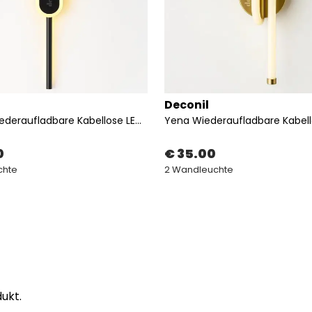
Deconil
Eclipse Wiederaufladbare Kabellose LED Wandleuchte
0
€ 35.00
chte
2 Wandleuchte
ukt.