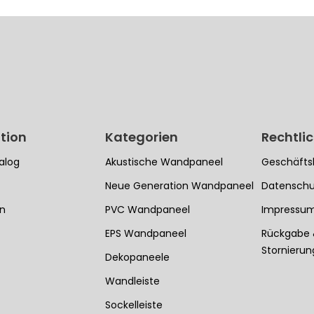
tion
Kategorien
Rechtli
alog
Akustische Wandpaneel
Geschäfts
Neue Generation Wandpaneel
Datenschu
en
PVC Wandpaneel
Impressu
EPS Wandpaneel
Rückgabe
Stornieru
Dekopaneele
Wandleiste
Sockelleiste