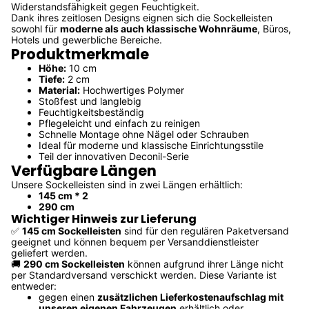
Widerstandsfähigkeit gegen Feuchtigkeit.
Dank ihres zeitlosen Designs eignen sich die Sockelleisten
sowohl für
moderne als auch klassische Wohnräume
, Büros,
Hotels und gewerbliche Bereiche.
Produktmerkmale
Höhe:
10 cm
Tiefe:
2 cm
Material:
Hochwertiges Polymer
Stoßfest und langlebig
Feuchtigkeitsbeständig
Pflegeleicht und einfach zu reinigen
Schnelle Montage ohne Nägel oder Schrauben
Ideal für moderne und klassische Einrichtungsstile
Teil der innovativen Deconil-Serie
Verfügbare Längen
Unsere Sockelleisten sind in zwei Längen erhältlich:
145 cm * 2
290 cm
Wichtiger Hinweis zur Lieferung
✅
145 cm Sockelleisten
sind für den regulären Paketversand
geeignet und können bequem per Versanddienstleister
geliefert werden.
🚚
290 cm Sockelleisten
können aufgrund ihrer Länge nicht
per Standardversand verschickt werden. Diese Variante ist
entweder:
gegen einen
zusätzlichen Lieferkostenaufschlag mit
unseren eigenen Fahrzeugen
erhältlich oder