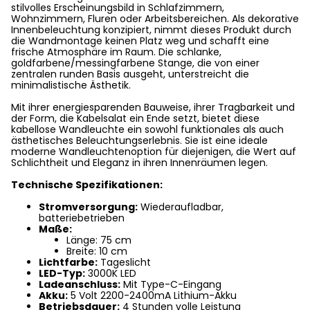
stilvolles Erscheinungsbild in Schlafzimmern,
Wohnzimmern, Fluren oder Arbeitsbereichen. Als dekorative
Innenbeleuchtung konzipiert, nimmt dieses Produkt durch
die Wandmontage keinen Platz weg und schafft eine
frische Atmosphäre im Raum. Die schlanke,
goldfarbene/messingfarbene Stange, die von einer
zentralen runden Basis ausgeht, unterstreicht die
minimalistische Ästhetik.
Mit ihrer energiesparenden Bauweise, ihrer Tragbarkeit und
der Form, die Kabelsalat ein Ende setzt, bietet diese
kabellose Wandleuchte ein sowohl funktionales als auch
ästhetisches Beleuchtungserlebnis. Sie ist eine ideale
moderne Wandleuchtenoption für diejenigen, die Wert auf
Schlichtheit und Eleganz in ihren Innenräumen legen.
Technische Spezifikationen:
Stromversorgung:
Wiederaufladbar,
batteriebetrieben
Maße:
Länge: 75 cm
Breite: 10 cm
Lichtfarbe:
Tageslicht
LED-Typ:
3000K LED
Ladeanschluss:
Mit Type-C-Eingang
Akku:
5 Volt 2200-2400mA Lithium-Akku
Betriebsdauer:
4 Stunden volle Leistung