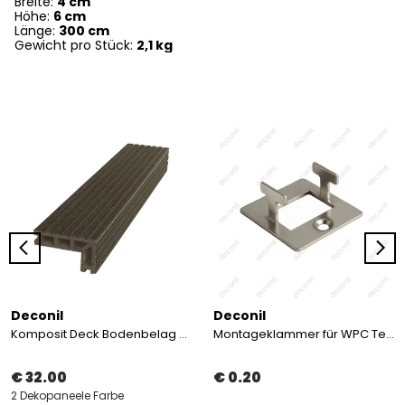
Breite:
4 cm
Höhe:
6 cm
Länge:
300 cm
Gewicht pro Stück:
2,1 kg
Deconil
Deconil
Komposit Deck Bodenbelag Eckprofil
Montageklammer für WPC Terrassendielen
€ 32.00
€ 0.20
2 Dekopaneele Farbe