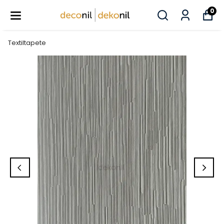
0
Textiltapete