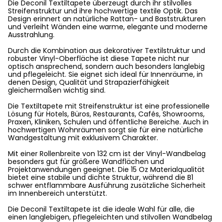
Die Deconil Textiltapete überzeugt durch ihr stilvolles
Streifenstruktur und ihre hochwertige textile Optik. Das
Design erinnert an natürliche Rattan- und Baststrukturen
und verleiht Wänden eine warme, elegante und moderne
Ausstrahlung.
Durch die Kombination aus dekorativer Textilstruktur und
robuster Vinyl-Oberfläche ist diese Tapete nicht nur
optisch ansprechend, sondern auch besonders langlebig
und pflegeleicht. Sie eignet sich ideal für Innenräume, in
denen Design, Qualität und Strapazierfähigkeit
gleichermaßen wichtig sind.
Die Textiltapete mit Streifenstruktur ist eine professionelle
Lösung für Hotels, Büros, Restaurants, Cafés, Showrooms,
Praxen, Kliniken, Schulen und öffentliche Bereiche. Auch in
hochwertigen Wohnräumen sorgt sie für eine natürliche
Wandgestaltung mit exklusivem Charakter.
Mit einer Rollenbreite von 132 cm ist der Vinyl-Wandbelag
besonders gut für größere Wandflächen und
Projektanwendungen geeignet. Die 15 Oz Materialqualität
bietet eine stabile und dichte Struktur, während die B1
schwer entflammbare Ausführung zusätzliche Sicherheit
im Innenbereich unterstützt.
Die Deconil Textiltapete ist die ideale Wahl für alle, die
einen langlebigen, pflegeleichten und stilvollen Wandbelag