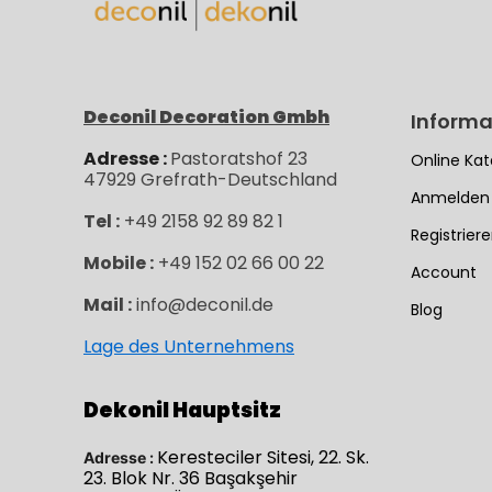
Deconil Decoration Gmbh
Informa
Adresse :
Pastoratshof 23
Online Kat
47929
Grefrath-
Deutschland
Anmelden
Tel :
+49 2158 92 89 82 1
Registrier
Mobile :
+49 152 02 66 00 22
Account
Mail :
info@deconil.de
Blog
Lage des Unternehmens
Dekonil Hauptsitz
Keresteciler Sitesi, 22. Sk.
Adresse :
23. Blok Nr. 36 Başakşehir