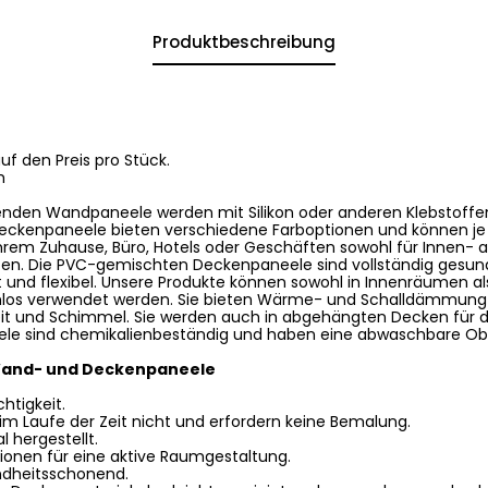
Produktbeschreibung
e
auf den Preis pro Stück.
m
enden Wandpaneele werden mit Silikon oder anderen Klebstoffe
ckenpaneele bieten verschiedene Farboptionen und können je 
Ihrem Zuhause, Büro, Hotels oder Geschäften sowohl für Innen- 
ten. Die PVC-gemischten Deckenpaneele sind vollständig gesund
cht und flexibel. Unsere Produkte können sowohl in Innenräumen a
los verwendet werden. Sie bieten Wärme- und Schalldämmung 
eit und Schimmel. Sie werden auch in abgehängten Decken für 
le sind chemikalienbeständig und haben eine abwaschbare Ob
Wand- und Deckenpaneele
htigkeit.
 im Laufe der Zeit nicht und erfordern keine Bemalung.
l hergestellt.
ptionen für eine aktive Raumgestaltung.
ndheitsschonend.