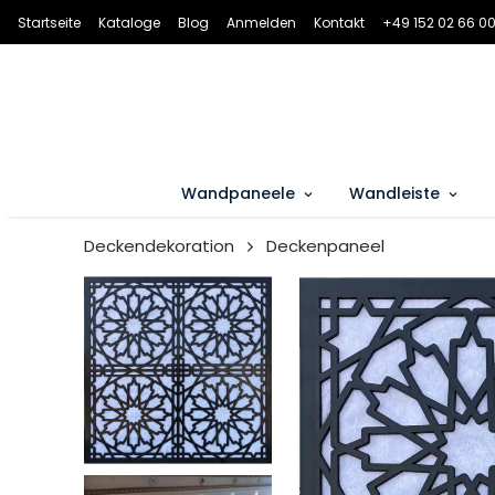
Startseite
Kataloge
Blog
Anmelden
Kontakt
+49 152 02 66 00
Wandpaneele
Wandleiste
Deckendekoration
Deckenpaneel