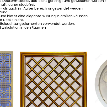
e Deckenmaterial, das leicht gereinigt und gewaschen werden k
haft, daher staubfrei.
n- als auch im Außenbereich angewendet werden.
stung.
und bietet eine elegante Wirkung in großen Räumen.
ie Decke nicht.
n Beleuchtungselementen verwendet werden.
uftzirkulation in den Räumen.