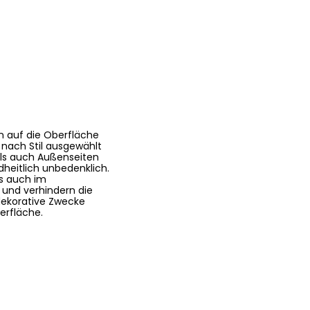
n auf die Oberfläche
nach Stil ausgewählt
als auch Außenseiten
heitlich unbedenklich.
ls auch im
und verhindern die
dekorative Zwecke
erfläche.