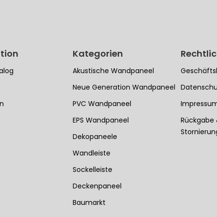
tion
Kategorien
Rechtli
alog
Akustische Wandpaneel
Geschäfts
Neue Generation Wandpaneel
Datenschu
en
PVC Wandpaneel
Impressu
EPS Wandpaneel
Rückgabe
Stornieru
Dekopaneele
Wandleiste
Sockelleiste
Deckenpaneel
Baumarkt