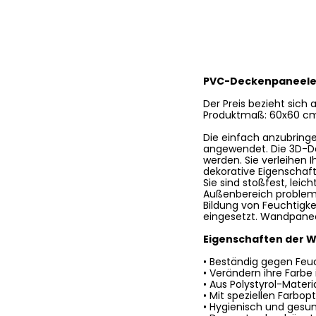
PVC-Deckenpaneel
Der Preis bezieht sich 
Produktmaß: 60x60 c
Die einfach anzubring
angewendet. Die 3D-De
werden. Sie verleihen 
dekorative Eigenschaf
Sie sind stoßfest, lei
Außenbereich problem
Bildung von Feuchtigk
eingesetzt. Wandpanee
Eigenschaften der 
• Beständig gegen Feuc
• Verändern ihre Farbe
• Aus Polystyrol-Materia
• Mit speziellen Farbo
• Hygienisch und gesu