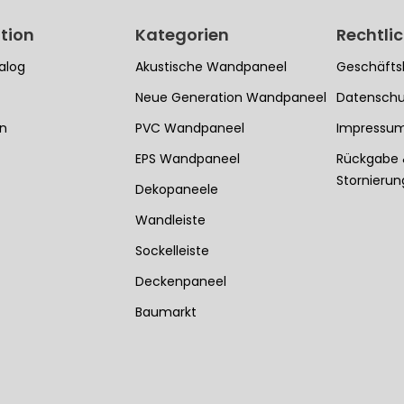
tion
Kategorien
Rechtli
alog
Akustische Wandpaneel
Geschäfts
Neue Generation Wandpaneel
Datenschu
en
PVC Wandpaneel
Impressu
EPS Wandpaneel
Rückgabe
Stornieru
Dekopaneele
Wandleiste
Sockelleiste
Deckenpaneel
Baumarkt