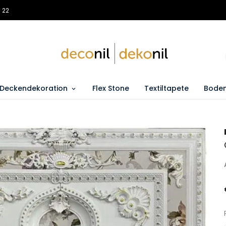
 22
Deckendekoration
Flex Stone
Textiltapete
Boden