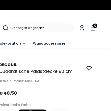
0
dekoration
Wandaccessoires
DECONIL
Quadratische Palastdecke 90 cm
Artikelnummer
:
DK90-BA
€ 40.50
Palastdecke Farbe