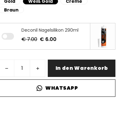
Gold
Weiß Gold
Creme
Braun
Deconil Nagelsilikon 290ml
€ 7.00
€ 6.00
In den Warenkorb
WHATSAPP