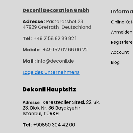
Deconil Decoration Gmbh
Informa
Adresse :
Pastoratshof 23
Online Kat
47929
Grefrath-
Deutschland
Anmelden
Tel :
+49 2158 92 89 82 1
Registrier
Mobile :
+49 152 02 66 00 22
Account
Mail :
info@deconil.de
Blog
Lage des Unternehmens
Dekonil Hauptsitz
Keresteciler Sitesi, 22. Sk.
Adresse :
23. Blok Nr. 36 Başakşehir
Istanbul, TÜRKEI
Tel :
+90850 304 42 00