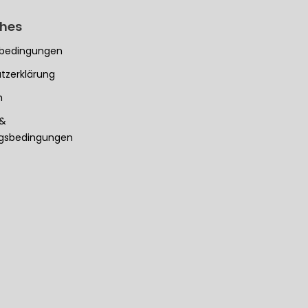
ches
bedingungen
tzerklärung
m
 &
ngsbedingungen