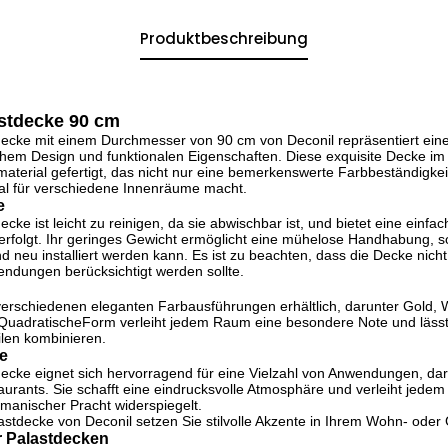
Produktbeschreibung
stdecke 90 cm
decke mit einem Durchmesser von 90 cm von Deconil repräsentiert ei
hem Design und funktionalen Eigenschaften. Diese exquisite Decke im 
aterial gefertigt, das nicht nur eine bemerkenswerte Farb­beständigkei
deal für verschiedene Innenräume macht.
e
cke ist leicht zu reinigen, da sie abwischbar ist, und bietet eine einfa
rfolgt. Ihr geringes Gewicht ermöglicht eine mühelose Handhabung, so
 neu installiert werden kann. Es ist zu beachten, dass die Decke nicht
ndungen berücksichtigt werden sollte.
 verschiedenen eleganten Farbausführungen erhältlich, darunter Gold, 
QuadratischeForm verleiht jedem Raum eine besondere Note und lässt
ilen kombinieren.
e
ecke eignet sich hervorragend für eine Vielzahl von Anwendungen, dar
urants. Sie schafft eine eindrucksvolle Atmosphäre und verleiht jede
manischer Pracht widerspiegelt.
astdecke von Deconil setzen Sie stilvolle Akzente in Ihrem Wohn- oder
r Palastdecken