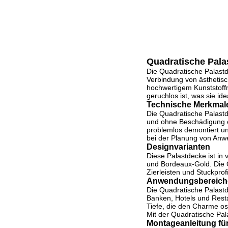
Quadratische Pala
Die Quadratische Palast
Verbindung von ästhetisc
hochwertigem Kunststoffm
geruchlos ist, was sie i
Technische Merkmal
Die Quadratische Palastde
und ohne Beschädigung e
problemlos demontiert und
bei der Planung von Anwe
Designvarianten
Diese Palastdecke ist in
und Bordeaux-Gold. Die 
Zierleisten und Stuckprof
Anwendungsbereich
Die Quadratische Palastd
Banken, Hotels und Resta
Tiefe, die den Charme os
Mit der Quadratische Pal
Montageanleitung fü