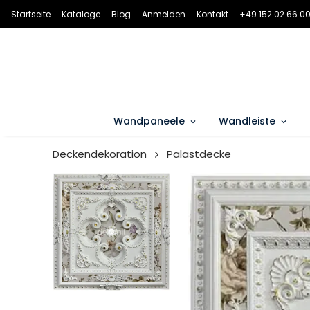
Startseite
Kataloge
Blog
Anmelden
Kontakt
+49 152 02 66 00
Wandpaneele
Wandleiste
Deckendekoration
Palastdecke