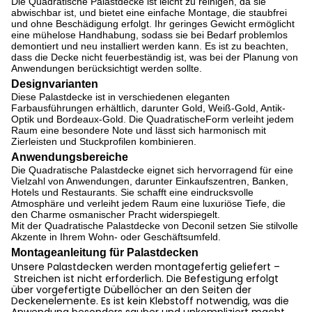
Die Quadratische Palastdecke ist leicht zu reinigen, da sie
abwischbar ist, und bietet eine einfache Montage, die staubfrei
und ohne Beschädigung erfolgt. Ihr geringes Gewicht ermöglicht
eine mühelose Handhabung, sodass sie bei Bedarf problemlos
demontiert und neu installiert werden kann. Es ist zu beachten,
dass die Decke nicht feuerbeständig ist, was bei der Planung von
Anwendungen berücksichtigt werden sollte.
Designvarianten
Diese Palastdecke ist in verschiedenen eleganten
Farbausführungen erhältlich, darunter Gold, Weiß-Gold, Antik-
Optik und Bordeaux-Gold. Die QuadratischeForm verleiht jedem
Raum eine besondere Note und lässt sich harmonisch mit
Zierleisten und Stuckprofilen kombinieren.
Anwendungsbereiche
Die Quadratische Palastdecke eignet sich hervorragend für eine
Vielzahl von Anwendungen, darunter Einkaufszentren, Banken,
Hotels und Restaurants. Sie schafft eine eindrucksvolle
Atmosphäre und verleiht jedem Raum eine luxuriöse Tiefe, die
den Charme osmanischer Pracht widerspiegelt.
Mit der Quadratische Palastdecke von Deconil setzen Sie stilvolle
Akzente in Ihrem Wohn- oder Geschäftsumfeld.
Montageanleitung für Palastdecken
Unsere Palastdecken werden
montagefertig
geliefert –
Streichen ist nicht erforderlich
. Die Befestigung erfolgt
über
vorgefertigte Dübellöcher
an den Seiten der
Deckenelemente. Es ist
kein Klebstoff notwendig
, was die