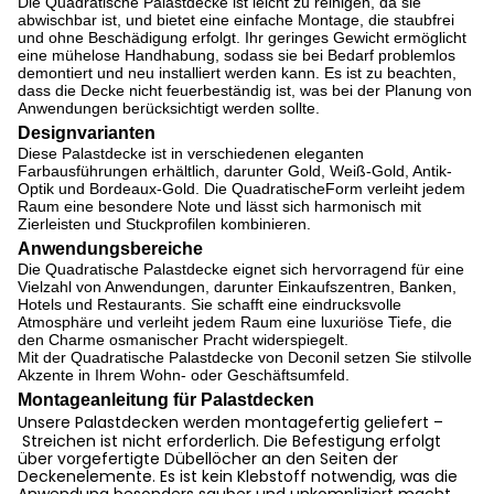
Die Quadratische Palastdecke ist leicht zu reinigen, da sie
abwischbar ist, und bietet eine einfache Montage, die staubfrei
und ohne Beschädigung erfolgt. Ihr geringes Gewicht ermöglicht
eine mühelose Handhabung, sodass sie bei Bedarf problemlos
demontiert und neu installiert werden kann. Es ist zu beachten,
dass die Decke nicht feuerbeständig ist, was bei der Planung von
Anwendungen berücksichtigt werden sollte.
Designvarianten
Diese Palastdecke ist in verschiedenen eleganten
Farbausführungen erhältlich, darunter Gold, Weiß-Gold, Antik-
Optik und Bordeaux-Gold. Die QuadratischeForm verleiht jedem
Raum eine besondere Note und lässt sich harmonisch mit
Zierleisten und Stuckprofilen kombinieren.
Anwendungsbereiche
Die Quadratische Palastdecke eignet sich hervorragend für eine
Vielzahl von Anwendungen, darunter Einkaufszentren, Banken,
Hotels und Restaurants. Sie schafft eine eindrucksvolle
Atmosphäre und verleiht jedem Raum eine luxuriöse Tiefe, die
den Charme osmanischer Pracht widerspiegelt.
Mit der Quadratische Palastdecke von Deconil setzen Sie stilvolle
Akzente in Ihrem Wohn- oder Geschäftsumfeld.
Montageanleitung für Palastdecken
Unsere Palastdecken werden
montagefertig
geliefert –
Streichen ist nicht erforderlich
. Die Befestigung erfolgt
über
vorgefertigte Dübellöcher
an den Seiten der
Deckenelemente. Es ist
kein Klebstoff notwendig
, was die