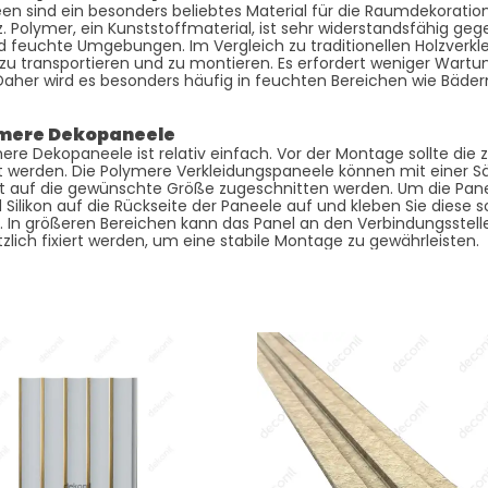
n sind ein besonders beliebtes Material für die Raumdekoration
z. Polymer, ein Kunststoffmaterial, ist sehr widerstandsfähig ge
d feuchte Umgebungen. Im Vergleich zu traditionellen Holzverkl
er zu transportieren und zu montieren. Es erfordert weniger Wart
Daher wird es besonders häufig in feuchten Bereichen wie Bäde
ymere Dekopaneele
re Dekopaneele ist relativ einfach. Vor der Montage sollte die
et werden. Die Polymere Verkleidungspaneele können mit einer 
t auf die gewünschte Größe zugeschnitten werden. Um die Pane
Silikon auf die Rückseite der Paneele auf und kleben Sie diese s
. In größeren Bereichen kann das Panel an den Verbindungsstel
lich fixiert werden, um eine stabile Montage zu gewährleisten.