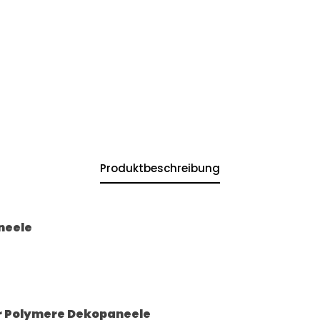
Produktbeschreibung
neele
r Polymere Dekopaneele