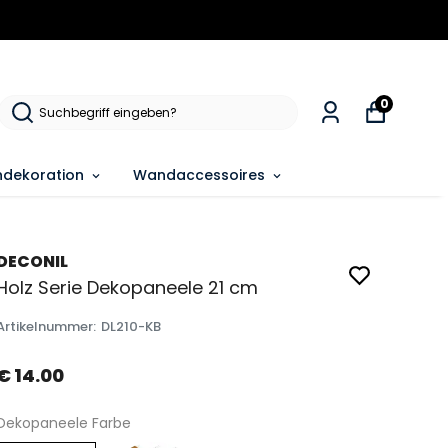
0
dekoration
Wandaccessoires
DECONIL
Holz Serie Dekopaneele 21 cm
Artikelnummer
:
DL210-KB
€ 14.00
Dekopaneele Farbe