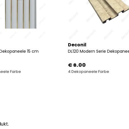
Deconil
 Dekopaneele 15 cm
DL120 Modern Serie Dekopanee
€ 6.00
eele Farbe
4 Dekopaneele Farbe
ukt.