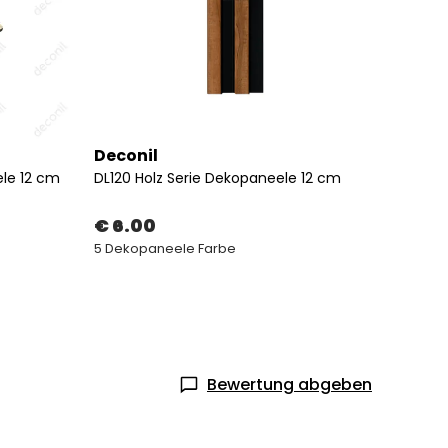
Deconil
Decon
le 12 cm
DL120 Holz Serie Dekopaneele 12 cm
€ 6.00
€ 54
5 Dekopaneele Farbe
4 Größ
Bewertung abgeben