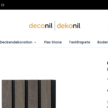
 22
Deckendekoration
Flex Stone
Textiltapete
Boden