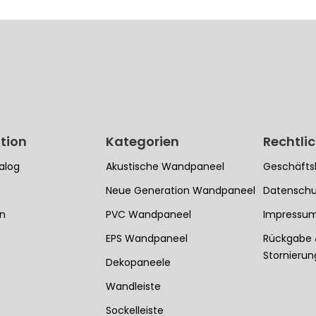
tion
Kategorien
Rechtli
alog
Akustische Wandpaneel
Geschäfts
Neue Generation Wandpaneel
Datenschu
en
PVC Wandpaneel
Impressu
EPS Wandpaneel
Rückgabe
Stornieru
Dekopaneele
Wandleiste
Sockelleiste