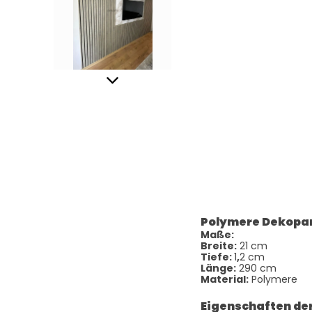
Polymere Dekopa
Maße:
Breite:
21 cm
Tiefe:
1
,
2 cm
Länge:
290 cm
Material:
Polymere
Eigenschaften de