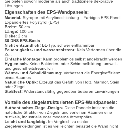
Sie bieten sowohl moderne als auch traditionelle dekorative
Lösungen
Eigenschaften des EPS-Wandpaneels:
Material:
Styropor mit Acrylbeschichtung – Farbiges EPS-Panel –
Expandiertes Polystyrol (EPS)
Breite:
50 cm
Länge:
100 cm
Dicke:
2 cm
30 DNS EPS-Basis
Nicht entzündlich:
B1-Typ, schwer entflammbar
Feuchtigkeits- und wasserresistent:
Kein Verformen über die
Zeit
Einfache Montage:
Kann problemlos selbst angebracht werden
Hygienisch:
Keine Bakterien- oder Schimmelbildung, umwelt-
und gesundheitsfreundlich
Wärme- und Schalldämmung:
Verbessert die Energieeffizienz
eines Raumes
Natürliche Optik:
Erzeugt das Gefühl von Holz, Marmor, Stein
oder Ziegel
Stoßfest:
Widerstandsfähig gegenüber äußeren Einwirkungen
Vorteile des ziegelstrukturierten EPS-Wandpaneels:
Authentisches Ziegel-Design:
Diese Paneele imitieren die
natürliche Struktur von Ziegeln und verleihen Räumen eine
rustikale, industrielle oder moderne Atmosphäre.
Leicht und langlebig:
Im Vergleich zu echten
Ziegelverkleidungen ist es viel leichter, belastet die Wand nicht