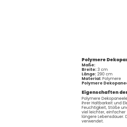
Polymere Dekopa
Maße:
Breite:
3 cm
Länge:
290 cm
Material:
Polymere
Polymere Dekopane
Eigenschaften de
Polymere Dekopaneelee
ihrer Haltbarkeit und E
Feuchtigkeit, Stöße un
viel leichter, einfach
längere Lebensdauer. 
verwendet.