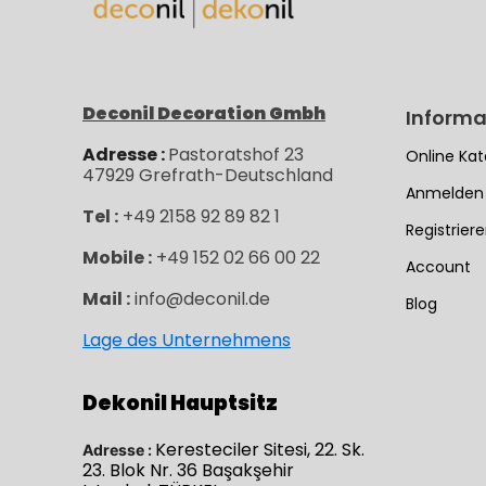
Deconil Decoration Gmbh
Informa
Adresse :
Pastoratshof 23
Online Kat
47929
Grefrath-
Deutschland
Anmelden
Tel :
+49 2158 92 89 82 1
Registrier
Mobile :
+49 152 02 66 00 22
Account
Mail :
info@deconil.de
Blog
Lage des Unternehmens
Dekonil Hauptsitz
Keresteciler Sitesi, 22. Sk.
Adresse :
23. Blok Nr. 36 Başakşehir