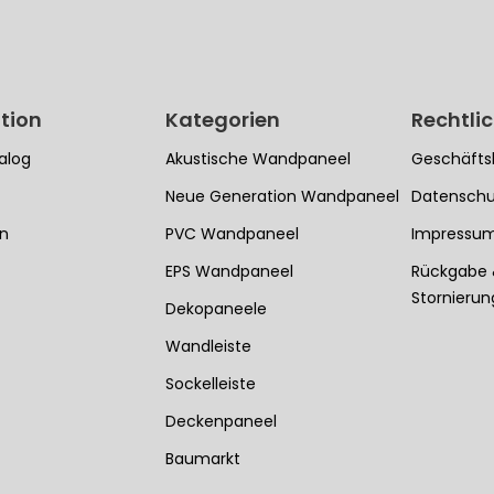
tion
Kategorien
Rechtli
alog
Akustische Wandpaneel
Geschäfts
Neue Generation Wandpaneel
Datenschu
en
PVC Wandpaneel
Impressu
EPS Wandpaneel
Rückgabe
Stornieru
Dekopaneele
Wandleiste
Sockelleiste
Deckenpaneel
Baumarkt