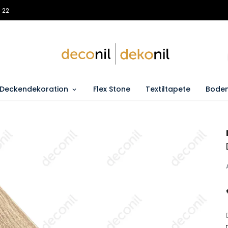
 22
Deckendekoration
Flex Stone
Textiltapete
Boden