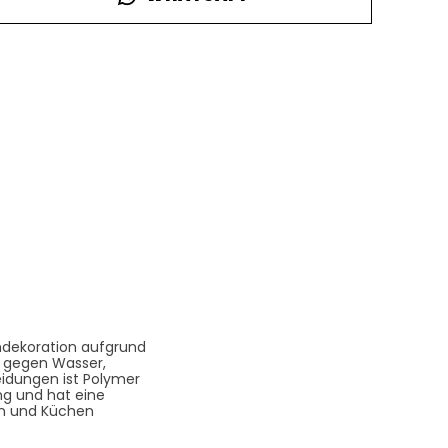
mdekoration aufgrund
ig gegen Wasser,
eidungen ist Polymer
ung und hat eine
rn und Küchen