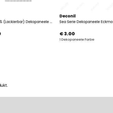
Deconil
Toros Weiß (Lackierbar) Dekopaneele 20 cm
Sea Serie Dekopaneele Eckmo
0
€ 3.00
1 Dekopaneele Farbe
ukt.