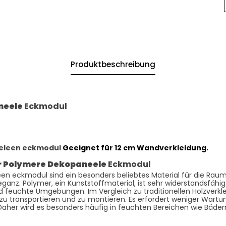
Produktbeschreibung
neele
Eckmodul
eleen eckmodul
Geeignet für 12 cm Wandverkleidung.
r Polymere Dekopaneele
Eckmodul
n eckmodul sind ein besonders beliebtes Material für die Rau
leganz. Polymer, ein Kunststoffmaterial, ist sehr widerstandsfäh
d feuchte Umgebungen. Im Vergleich zu traditionellen Holzverkl
er zu transportieren und zu montieren. Es erfordert weniger Wart
Daher wird es besonders häufig in feuchten Bereichen wie Bäde