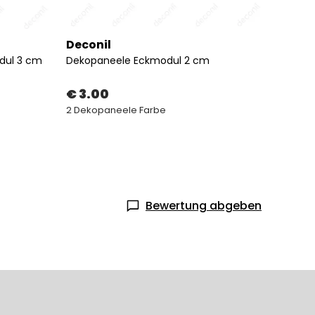
Deconil
Decon
dul 3 cm
Dekopaneele Eckmodul 2 cm
Sea Se
€ 3.00
€ 9.
2 Dekopaneele Farbe
4 Deko
Bewertung abgeben