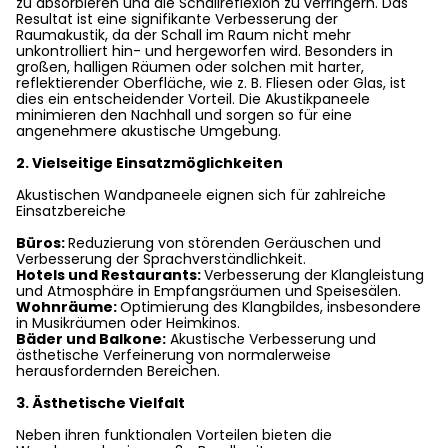
zu absorbieren und die Schallreflexion zu verringern. Das
Resultat ist eine signifikante Verbesserung der
Raumakustik, da der Schall im Raum nicht mehr
unkontrolliert hin- und hergeworfen wird. Besonders in
großen, halligen Räumen oder solchen mit harter,
reflektierender Oberfläche, wie z. B. Fliesen oder Glas, ist
dies ein entscheidender Vorteil. Die Akustikpaneele
minimieren den Nachhall und sorgen so für eine
angenehmere akustische Umgebung.
2. Vielseitige Einsatzmöglichkeiten
Akustischen Wandpaneele eignen sich für zahlreiche
Einsatzbereiche
Büros:
Reduzierung von störenden Geräuschen und
Verbesserung der Sprachverständlichkeit.
Hotels und Restaurants:
Verbesserung der Klangleistung
und Atmosphäre in Empfangsräumen und Speisesälen.
Wohnräume:
Optimierung des Klangbildes, insbesondere
in Musikräumen oder Heimkinos.
Bäder und Balkone:
Akustische Verbesserung und
ästhetische Verfeinerung von normalerweise
herausfordernden Bereichen.
3. Ästhetische Vielfalt
Neben ihren funktionalen Vorteilen bieten die